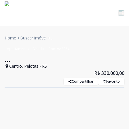
Home
Buscar imóvel
...
Apartamento
Venda
Cód:
VAP084
...
Centro, Pelotas - RS
R$ 330.000,00
Compartilhar
Favorito