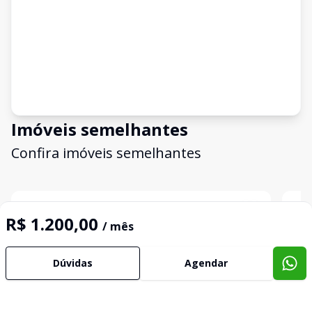
Imóveis semelhantes
Confira imóveis semelhantes
Cód:
LAP063
Comparar
Có
R$ 1.200,00
/ mês
Dúvidas
Agendar