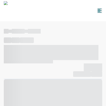
----
----- -----
----- -----
----
-----
---- ------
----- ----- -- ------ ---- ---- -- ----- ----- -----
--- ------
----- ----- -- ------ ----- ----- -- ------
-------------
Compartilhar
Favorito