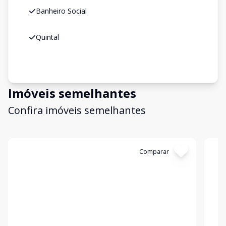
Banheiro Social
Quintal
Imóveis semelhantes
Confira imóveis semelhantes
Cód:
COD6989
Comparar
Có