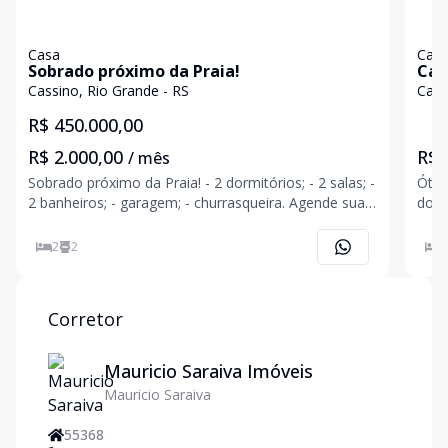
Casa
Cas
Sobrado próximo da Praia!
Cas
Cassino, Rio Grande - RS
Cass
R$ 450.000,00
R$ 2.000,00
R$ 
/ mês
Sobrado próximo da Praia! - 2 dormitórios; - 2 salas; -
Ótim
2 banheiros; - garagem; - churrasqueira. Agende sua
dorm
visita!!
gás,
cerc
2
2
2
Agend
Corretor
Mauricio Saraiva Imóveis
Mauricio Saraiva
55368