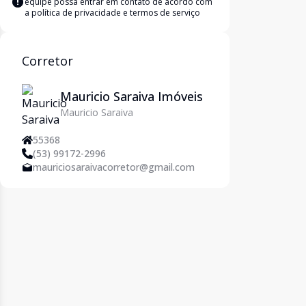
equipe possa entrar em contato de acordo com
a
política de privacidade e termos de serviço
Corretor
Mauricio Saraiva Imóveis
Mauricio Saraiva
55368
(53) 99172-2996
mauriciosaraivacorretor@gmail.com