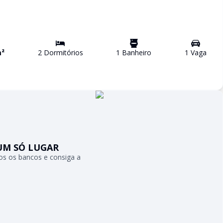
²
2
Dormitório
s
1
Banheiro
1
Vaga
UM SÓ LUGAR
s os bancos e consiga a