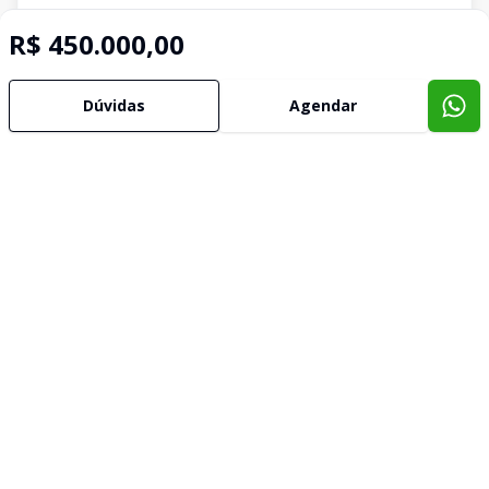
R$ 450.000,00
Dúvidas
Agendar
Corretor
Mauricio Saraiva Imóveis
Cristian Cardozo
082144