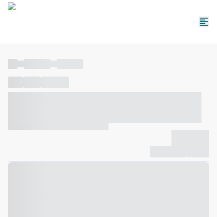
----
----- -----
----- -----
----
-----
---- ------
----- ----- -- ------ ---- ---- -- ----- ----- -----
--- ------
----- ----- -- ------ ----- ----- -- ------
-------------
Compartilhar
Favorito