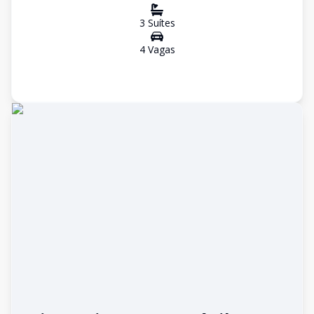
3
Suíte
s
4
Vaga
s