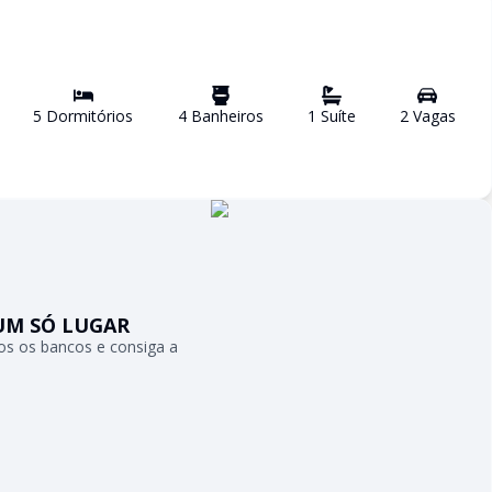
5
Dormitório
s
4
Banheiro
s
1
Suíte
2
Vaga
s
UM SÓ LUGAR
s os bancos e consiga a