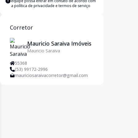
equipe possa entrar em contato de acordo com
a
política de privacidade e termos de serviço
Corretor
Mauricio Saraiva Imóveis
Mauricio Saraiva
55368
(53) 99172-2996
mauriciosaraivacorretor@gmail.com