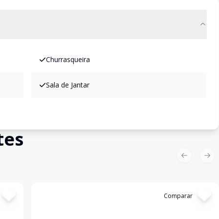
Churrasqueira
Sala de Jantar
tes
Previous sl
Nex
Cód:
VCS1433
Comparar