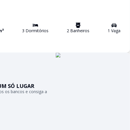
m²
3
Dormitório
s
2
Banheiro
s
1
Vaga
UM SÓ LUGAR
s os bancos e consiga a