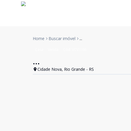
Home
Buscar imóvel
...
Casa
Venda
Cód:
VCS1166
...
Cidade Nova, Rio Grande - RS