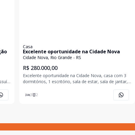
Casa
ção
Excelente oportunidade na Cidade Nova
Cidade Nova, Rio Grande - RS
R$ 280.000,00
e
Excelente oportunidade na Cidade Nova, casa com 3
uí: -
dormitórios, 1 escritório, sala de estar, sala de jantar,
cozinha, área gourmet com churrasqueira e garagem
coberta para 1 carro.
3
2