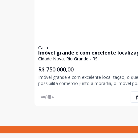
Casa
Imóvel grande e com excelente localiza
Cidade Nova, Rio Grande - RS
R$ 750.000,00
Imóvel grande e com excelente localização, o qu
possibilita comércio junto a moradia, o imóvel poss
3 dormitórios, - sendo uma suíte, - 4 banheiros, - 2
cozinhas, - sala grande, - área gourmet, - lavanderia, -
3
4
garagem para 5 veícu