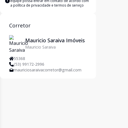
equipe possa entrar em contato de acordo com
a
política de privacidade e termos de serviço
Corretor
Mauricio Saraiva Imóveis
Mauricio Saraiva
55368
(53) 99172-2996
mauriciosaraivacorretor@gmail.com