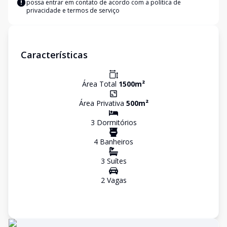
possa entrar em contato de acordo com a
política de
privacidade e termos de serviço
Características
Área Total
1500
m²
Área Privativa
500
m²
3
Dormitório
s
4
Banheiro
s
3
Suíte
s
2
Vaga
s