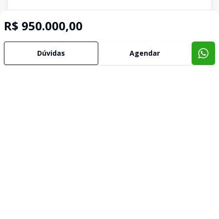
R$ 950.000,00
Dúvidas
Agendar
Imóveis semelhantes
Confira imóveis semelhantes
Cód:
VCS1252
Comparar
Có