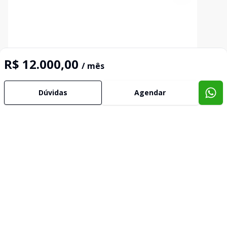
R$ 12.000,00
/ mês
Galpão
Dúvidas
Agendar
...
Centro, Rio Grande - RS
R$ 1.100.000,00
R$ 15.000,00
/ mês
Ginásio de futebol de salão à venda!!!Todo
regularizadoDispõem de: Tatame de Muay Thai,
vestiário, mezanino, churrasqueira, duas quadras de
futebol de salão, barbearia, cozinha, bar e muito
mais.Coberto com telhas de cimento amianto,
próprio para depósito
Corretor