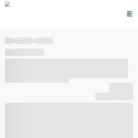
----
----- -----
----- -----
----
-----
---- ------
----- ----- -- ------ ---- ---- -- ----- ----- -----
--- ------
----- ----- -- ------ ----- ----- -- ------
-------------
Compartilhar
Favorito