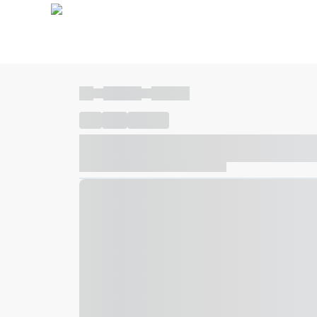
----
----- -----
----- -----
----
-----
---- ------
----- ----- -- ------ ---- ---- -- ---
----- ----- -- ------ ----- ----- -- ------