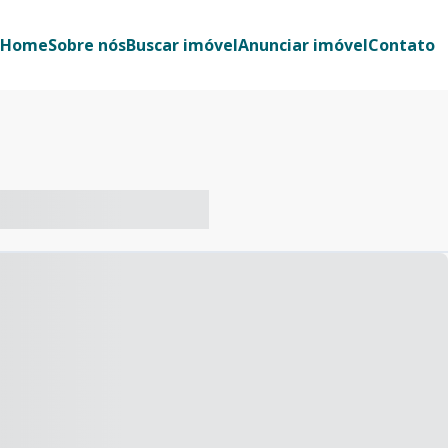
Home
Sobre nós
Buscar imóvel
Anunciar imóvel
Contato
-- ----- ----- --- ------