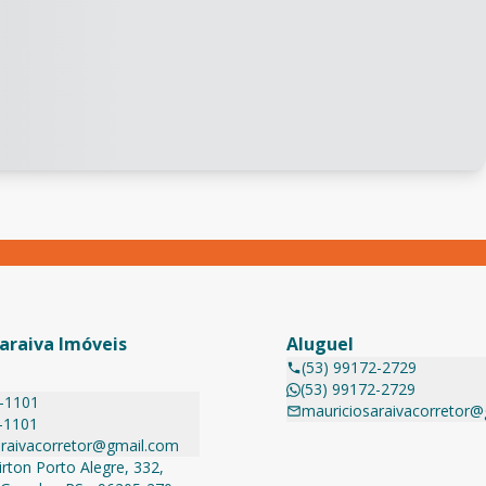
araiva Imóveis
Aluguel
(53) 99172-2729
(53) 99172-2729
1-1101
mauriciosaraivacorretor
-1101
araivacorretor@gmail.com
rton Porto Alegre, 332,