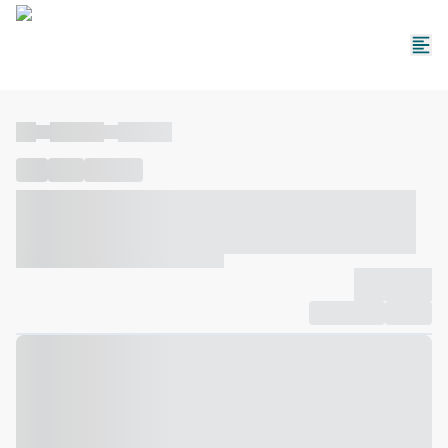
----
----- -----
----- -----
----
-----
---- ------
----- ----- -- ------ ---- ---- -- ----- ----- -----
--- ------
----- ----- -- ------ ----- ----- -- ------
-------------
Compartilhar
Favorito