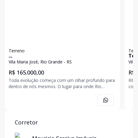
Terreno
Terr
...
Ter
Vila Maria José, Rio Grande - RS
Vila
R$ 165.000,00
R$ 
Toda evolução começa com um olhar profundo para
RESERVA
dentro de nós mesmos. O lugar para onde Rio
cond
Grande prospera está ancorado em quem somos e
Lago
na nossa origem. Nossa essência genuína está nas
de be
formas e materiais utilizados no Reserva Barlavento.
confe
Um condomínio h
Corretor