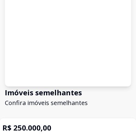
Imóveis semelhantes
Confira imóveis semelhantes
R$ 250.000,00
Cód:
VTR150
Comparar
Có