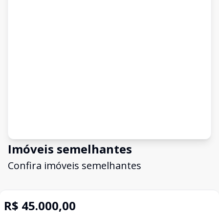
Imóveis semelhantes
Confira imóveis semelhantes
R$ 45.000,00
Cód:
VTR149
Comparar
Có